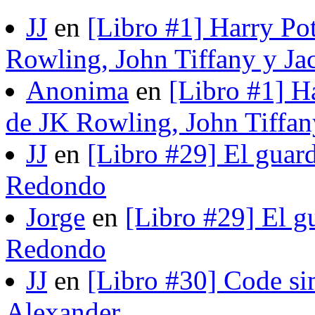
JJ
en
[Libro #1] Harry Pot
Rowling, John Tiffany y Ja
Anonima
en
[Libro #1] H
de JK Rowling, John Tiffan
JJ
en
[Libro #29] El guard
Redondo
Jorge
en
[Libro #29] El gu
Redondo
JJ
en
[Libro #30] Code si
Alexander