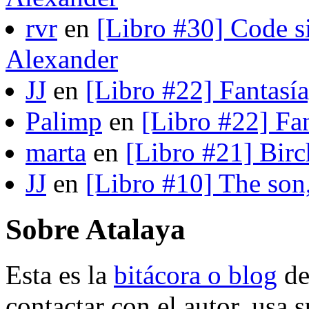
rvr
en
[Libro #30] Code s
Alexander
JJ
en
[Libro #22] Fantasí
Palimp
en
[Libro #22] Fa
marta
en
[Libro #21] Bir
JJ
en
[Libro #10] The son
Sobre Atalaya
Esta es la
bitácora o blog
d
contactar con el autor, usa 