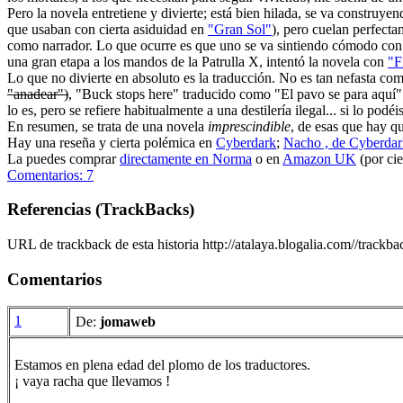
Pero la novela entretiene y divierte; está bien hilada, se va construye
que usaban con cierta asiduidad en
"Gran Sol"
), pero cuelan perfecta
como narrador. Lo que ocurre es que uno se va sintiendo cómodo con
una gran etapa a los mandos de la Patrulla X, intentó la novela con
"F
Lo que no divierte en absoluto es la traducción. No es tan nefasta com
"anadear")
, "Buck stops here" traducido como "El pavo se para aquí" (
lo es, pero se refiere habitualmente a una destilería ilegal... si lo po
En resumen, se trata de una novela
imprescindible
, de esas que hay qu
Hay una reseña y cierta polémica en
Cyberdark
;
Nacho , de Cyberdark
La puedes comprar
directamente en Norma
o en
Amazon UK
(por cie
Comentarios: 7
Referencias (TrackBacks)
URL de trackback de esta historia http://atalaya.blogalia.com//trackb
Comentarios
1
De:
jomaweb
Estamos en plena edad del plomo de los traductores.
¡ vaya racha que llevamos !