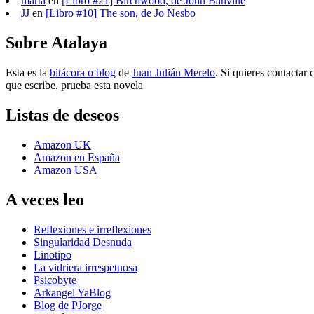
marta
en
[Libro #21] Birchwood, de John Banville
JJ
en
[Libro #10] The son, de Jo Nesbo
Sobre Atalaya
Esta es la
bitácora o blog
de
Juan Julián Merelo
. Si quieres contactar 
que escribe, prueba esta novela
Listas de deseos
Amazon UK
Amazon en España
Amazon USA
A veces leo
Reflexiones e irreflexiones
Singularidad Desnuda
Linotipo
La vidriera irrespetuosa
Psicobyte
Arkangel YaBlog
Blog de PJorge