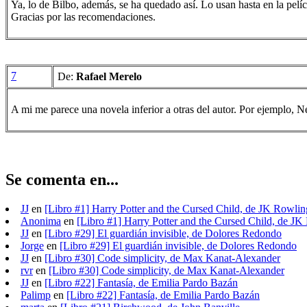
Ya, lo de Bilbo, además, se ha quedado así. Lo usan hasta en la pelíc
Gracias por las recomendaciones.
7
De:
Rafael Merelo
A mi me parece una novela inferior a otras del autor. Por ejemplo,
Se comenta en...
JJ
en
[Libro #1] Harry Potter and the Cursed Child, de JK Rowlin
Anonima
en
[Libro #1] Harry Potter and the Cursed Child, de JK
JJ
en
[Libro #29] El guardián invisible, de Dolores Redondo
Jorge
en
[Libro #29] El guardián invisible, de Dolores Redondo
JJ
en
[Libro #30] Code simplicity, de Max Kanat-Alexander
rvr
en
[Libro #30] Code simplicity, de Max Kanat-Alexander
JJ
en
[Libro #22] Fantasía, de Emilia Pardo Bazán
Palimp
en
[Libro #22] Fantasía, de Emilia Pardo Bazán