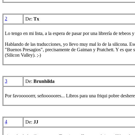
2
De:
Tx
Lo tengo en mi lista, a la espera de pasar por una librería de tebeos 
Hablando de las traducciones, yo llevo muy mal lo de la silicona. Eso
"Buenos Presagios", precisamente de Gaiman y Pratchett. Y es que s
(Silicon Valley). ;-)
3
De:
Brunhilda
Por favooooorrr, señooooores... Libros para una friqui pobre desher
4
De:
JJ