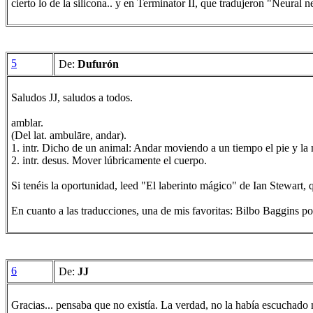
cierto lo de la silicona.. y en Terminator II, que tradujeron "Neural 
5
De:
Dufurón
Saludos JJ, saludos a todos.
amblar.
(Del lat. ambulāre, andar).
1. intr. Dicho de un animal: Andar moviendo a un tiempo el pie y l
2. intr. desus. Mover lúbricamente el cuerpo.
Si tenéis la oportunidad, leed "El laberinto mágico" de Ian Stewart,
En cuanto a las traducciones, una de mis favoritas: Bilbo Baggins po
6
De:
JJ
Gracias... pensaba que no existía. La verdad, no la había escuchado