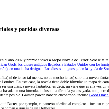
riales y paridas diversas
en el año 2002 y premio Stoker a Mejor Novela de Terror. Solo le falta 
tífica) ni de terror (al menos, no de mucho terror) sino una novela fantá
de Londres. En este caso, la novela tiene doble fórmula: un mapa de ca
ser una clásica novela fantástica, es decir, un viaje que es a la vez un 
ela basada en una fórmula, incluso una fórmula ya ensayada, no quiere de
idente posible. Gaiman parece haberla encontrado: incluso
Good Omen
: Bastet, por ejemplo, el panteón nórdico al completo... incluso el pro
n Sandman o quizás de un Hellblazer.