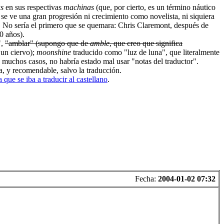
s
en sus respectivas
machinas
(que, por cierto, es un término náutico
o se ve una gran progresión ni crecimiento como novelista, ni siquiera
 No sería el primero que se quemara: Chris Claremont, después de
0 años).
",
"amblar" (supongo que de
amble
, que creo que significa
 un ciervo);
moonshine
traducido como "luz de luna", que literalmente
 En muchos casos, no habría estado mal usar "notas del traductor".
da, y recomendable, salvo la traducción.
que se iba a traducir al castellano
.
Fecha:
2004-01-02 07:32