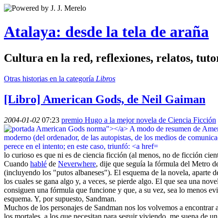
Atalaya: desde la tela de araña
Cultura en la red, reflexiones, relatos, tuto
Otras historias en la categoría
Libros
[Libro] American Gods, de Neil Gaiman
2004-01-02
07:23
premio Hugo a la mejor novela de Ciencia Ficción
lo curioso es que ni es de ciencia ficción (al menos, no de ficción cien
Cuando
hablé
de
Neverwhere
, dije que seguía la fórmula del Metro 
(incluyendo los "putos albaneses"). El esquema de la novela, aparte de 
los cuales se gana algo y, a veces, se pierde algo. El que sea una nov
consiguen una fórmula que funcione y que, a su vez, sea lo menos ev
esquema. Y, por supuesto, Sandman.
Muchos de los personajes de Sandman nos los volvemos a encontrar aquí
los mortales, a los que necesitan para seguir viviendo, me suena de u