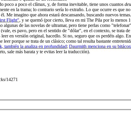
ndo poco a poco el clímax, y, de forma inevitable, tiene unos cuantos
deu
mente en la trama; lo contrario sería lo extraño. Lo que ocurre es que n
 él. Me imagino que ahora estará descansando, buscando nuevos temas.
irst Flight"
, y se quemó (por cierto, lleva en mi The Pila por lo menos 1
o algunas de las novelas de ultramar, pero tiene perlas como "telefonar
vale, es pavo, pero en el sentido de "dólar", en el contexto, se trata de
déis leer en versión original, hacedlo. Si no, seguro que os perdéis algo.
e leer porque se trata de un clásico; como tal resulta bastante entreteni
, también la analiza en profundidad
;
Daurmith menciona en su bitácora 
rto, sale más barata y te evitas leer la traducción).
acks/14271