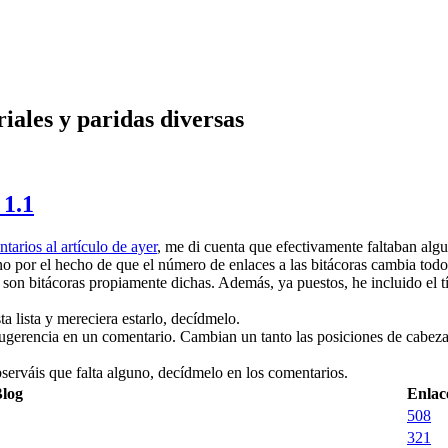
riales y paridas diversas
 1.1
tarios al artículo de ayer
, me di cuenta que efectivamente faltaban algu
ino por el hecho de que el número de enlaces a las bitácoras cambia tod
on bitácoras propiamente dichas. Además, ya puestos, he incluido el títu
ta lista y mereciera estarlo, decídmelo.
sugerencia en un comentario. Cambian un tanto las posiciones de cabez
observáis que falta alguno, decídmelo en los comentarios.
log
Enlac
508
321