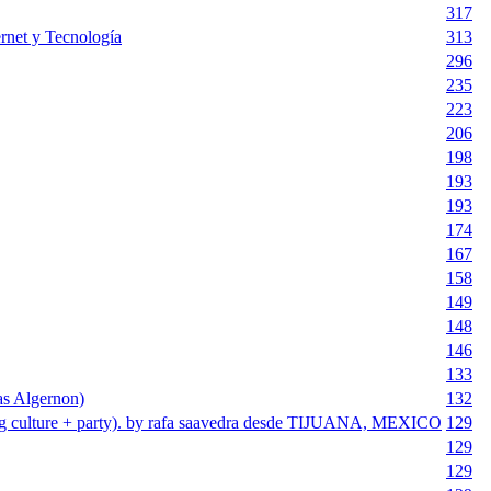
317
rnet y Tecnología
313
296
235
223
206
198
193
193
174
167
158
149
148
146
133
as Algernon)
132
blog culture + party). by rafa saavedra desde TIJUANA, MEXICO
129
129
129