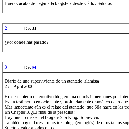
Bueno, acabo de llegar a la blogsfera desde Cádiz. Saludos
2
De:
JJ
¿Por dónde has pasado?
3
De:
M
Diario de una superviviente de un atentado islamista
25th April 2006
He descubierto un emotivo blog en una de mis inmersiones por Interne
Es un testimonio emocionante y profundamente dramático de lo que e
Más impactante aún es el relato del atentado, que Sila narra en las tr
En Chapter 3. ¿El final de la pesadilla?
Hay mucho más en el blog de Sila King, Sobrevivir.
También hay enlaces a otros tres blogs (en inglés) de otros tantos s
Suerte y valor a todos ellos.