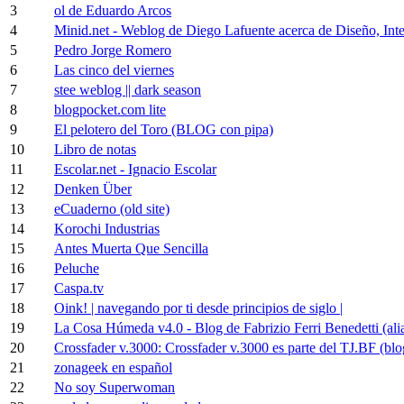
3
ol de Eduardo Arcos
4
Minid.net - Weblog de Diego Lafuente acerca de Diseño, Inte
5
Pedro Jorge Romero
6
Las cinco del viernes
7
stee weblog || dark season
8
blogpocket.com lite
9
El pelotero del Toro (BLOG con pipa)
10
Libro de notas
11
Escolar.net - Ignacio Escolar
12
Denken Über
13
eCuaderno (old site)
14
Korochi Industrias
15
Antes Muerta Que Sencilla
16
Peluche
17
Caspa.tv
18
Oink! | navegando por ti desde principios de siglo |
19
La Cosa Húmeda v4.0 - Blog de Fabrizio Ferri Benedetti (ali
20
Crossfader v.3000: Crossfader v.3000 es parte del TJ.BF (
21
zonageek en español
22
No soy Superwoman