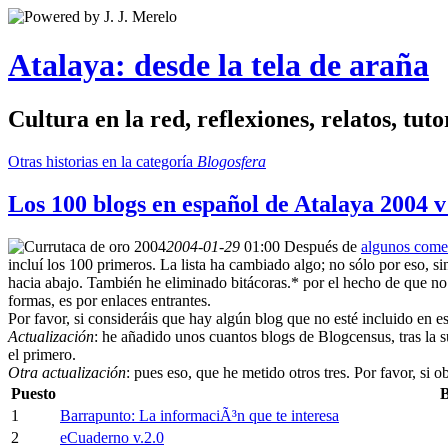
Atalaya: desde la tela de araña
Cultura en la red, reflexiones, relatos, tuto
Otras historias en la categoría
Blogosfera
Los 100 blogs en español de Atalaya 2004 v
2004-01-29
01:00
Después de
algunos comen
incluí los 100 primeros. La lista ha cambiado algo; no sólo por eso, s
hacia abajo. También he eliminado bitácoras.* por el hecho de que no s
formas, es por enlaces entrantes.
Por favor, si consideráis que hay algún blog que no esté incluido en es
Actualización
: he añadido unos cuantos blogs de Blogcensus, tras la 
el primero.
Otra actualización
: pues eso, que he metido otros tres. Por favor, si 
Puesto
B
1
Barrapunto: La informaciÃ³n que te interesa
2
eCuaderno v.2.0