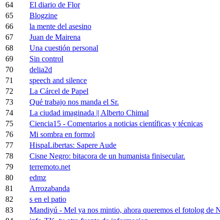
64
El diario de Flor
65
Blogzine
66
la mente del asesino
67
Juan de Mairena
68
Una cuestión personal
69
Sin control
70
delia2d
71
speech and silence
72
La Cárcel de Papel
73
Qué trabajo nos manda el Sr.
74
La ciudad imaginada || Alberto Chimal
75
Ciencia15 - Comentarios a noticias científicas y técnicas
76
Mi sombra en formol
77
HispaLibertas: Sapere Aude
78
Cisne Negro: bitacora de un humanista finisecular.
79
terremoto.net
80
edmz
81
Arrozabanda
82
s en el patio
83
Mandiyú - Mel ya nos mintio, ahora queremos el fotolog de N