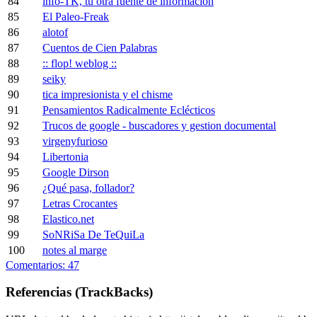
84
info-TK, tu otra fuente de informacion
85
El Paleo-Freak
86
alotof
87
Cuentos de Cien Palabras
88
:: flop! weblog ::
89
seiky
90
tica impresionista y el chisme
91
Pensamientos Radicalmente Eclécticos
92
Trucos de google - buscadores y gestion documental
93
virgenyfurioso
94
Libertonia
95
Google Dirson
96
¿Qué pasa, follador?
97
Letras Crocantes
98
Elastico.net
99
SoNRiSa De TeQuiLa
100
notes al marge
Comentarios: 47
Referencias (TrackBacks)