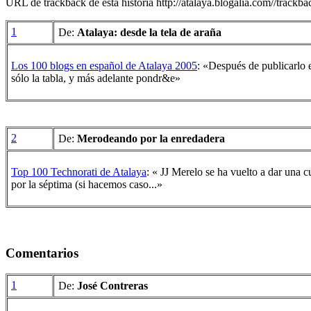
URL de trackback de esta historia http://atalaya.blogalia.com//trackb
1
De:
Atalaya: desde la tela de araña
Los 100 blogs en español de Atalaya 2005
: «Después de publicarlo 
sólo la tabla, y más adelante pondr&e»
2
De:
Merodeando por la enredadera
Top 100 Technorati de Atalaya
: « JJ Merelo se ha vuelto a dar una 
por la séptima (si hacemos caso...»
Comentarios
1
De:
José Contreras