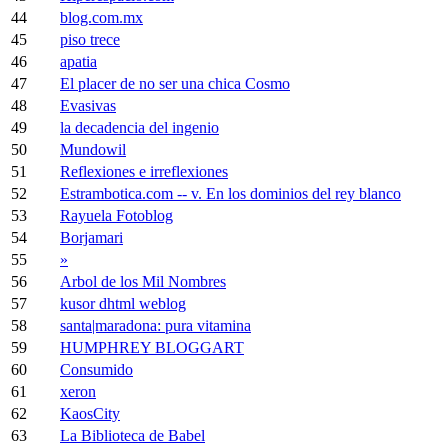
44
blog.com.mx
45
piso trece
46
apatia
47
El placer de no ser una chica Cosmo
48
Evasivas
49
la decadencia del ingenio
50
Mundowil
51
Reflexiones e irreflexiones
52
Estrambotica.com -- v. En los dominios del rey blanco
53
Rayuela Fotoblog
54
Borjamari
55
»
56
Arbol de los Mil Nombres
57
kusor dhtml weblog
58
santa|maradona: pura vitamina
59
HUMPHREY BLOGGART
60
Consumido
61
xeron
62
KaosCity
63
La Biblioteca de Babel