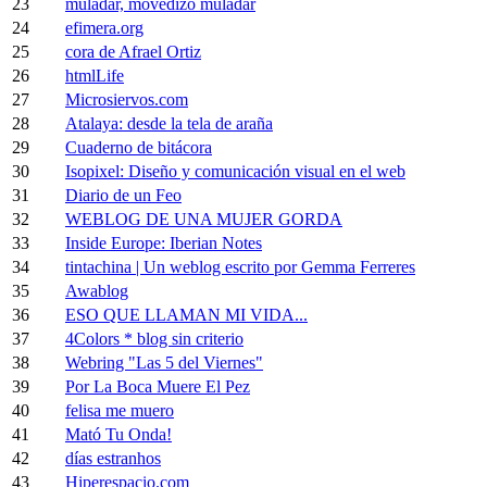
23
muladar, movedizo muladar
24
efimera.org
25
cora de Afrael Ortiz
26
htmlLife
27
Microsiervos.com
28
Atalaya: desde la tela de araña
29
Cuaderno de bitácora
30
Isopixel: Diseño y comunicación visual en el web
31
Diario de un Feo
32
WEBLOG DE UNA MUJER GORDA
33
Inside Europe: Iberian Notes
34
tintachina | Un weblog escrito por Gemma Ferreres
35
Awablog
36
ESO QUE LLAMAN MI VIDA...
37
4Colors * blog sin criterio
38
Webring "Las 5 del Viernes"
39
Por La Boca Muere El Pez
40
felisa me muero
41
Mató Tu Onda!
42
días estranhos
43
Hiperespacio.com