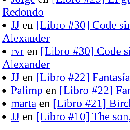
Redondo
JJ
en
[Libro #30] Code si
Alexander
rvr
en
[Libro #30] Code s
Alexander
JJ
en
[Libro #22] Fantasí
Palimp
en
[Libro #22] Fa
marta
en
[Libro #21] Bir
JJ
en
[Libro #10] The son