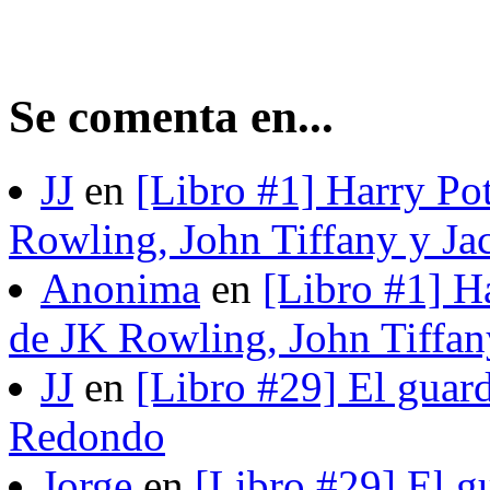
Se comenta en...
JJ
en
[Libro #1] Harry Pot
Rowling, John Tiffany y Ja
Anonima
en
[Libro #1] H
de JK Rowling, John Tiffan
JJ
en
[Libro #29] El guard
Redondo
Jorge
en
[Libro #29] El gu