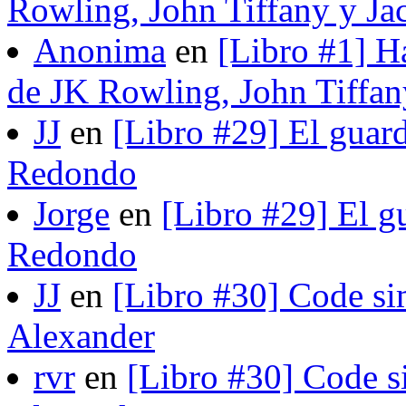
Rowling, John Tiffany y Ja
Anonima
en
[Libro #1] H
de JK Rowling, John Tiffan
JJ
en
[Libro #29] El guard
Redondo
Jorge
en
[Libro #29] El gu
Redondo
JJ
en
[Libro #30] Code si
Alexander
rvr
en
[Libro #30] Code s