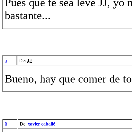
Pues que te sea leve JJ, yo 
bastante...
5
De:
JJ
Bueno, hay que comer de to
6
De:
xavier caballé