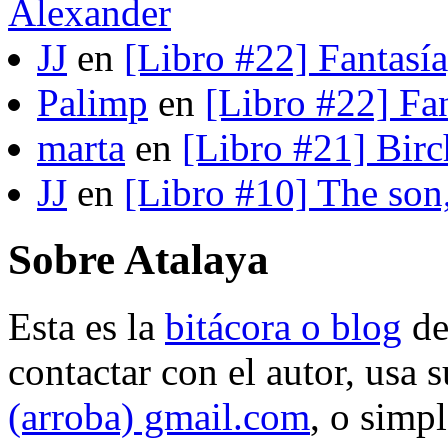
Alexander
JJ
en
[Libro #22] Fantasí
Palimp
en
[Libro #22] Fa
marta
en
[Libro #21] Bir
JJ
en
[Libro #10] The son
Sobre Atalaya
Esta es la
bitácora o blog
d
contactar con el autor, usa 
(arroba) gmail.com
, o simp