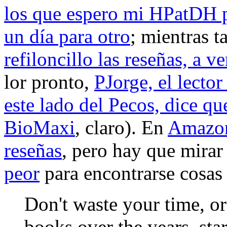
los que espero mi HPatDH p
un día para otro
; mientras t
refiloncillo las reseñas, a v
lor pronto,
PJorge, el lecto
este lado del Pecos, dice que
BioMaxi
, claro). En
Amazon
reseñas
, pero hay que mirar
peor
para encontrarse cosas
Don't waste your time, or
books over the years, sta