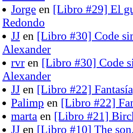
Jorge
en
[Libro #29] El gu
Redondo
JJ
en
[Libro #30] Code si
Alexander
rvr
en
[Libro #30] Code s
Alexander
JJ
en
[Libro #22] Fantasí
Palimp
en
[Libro #22] Fa
marta
en
[Libro #21] Bir
JJ
en
[Libro #10] The son