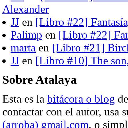
Alexander
JJ
en
[Libro #22] Fantasí
Palimp
en
[Libro #22] Fa
marta
en
[Libro #21] Bir
JJ
en
[Libro #10] The son
Sobre Atalaya
Esta es la
bitácora o blog
d
contactar con el autor, usa 
(arroba) gmail.com
, o simp