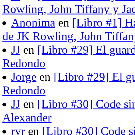
Rowling, John Tiffany y Ja
Anonima
en
[Libro #1] H
de JK Rowling, John Tiffan
JJ
en
[Libro #29] El guard
Redondo
Jorge
en
[Libro #29] El gu
Redondo
JJ
en
[Libro #30] Code si
Alexander
rvr
en
[Libro #30] Code s