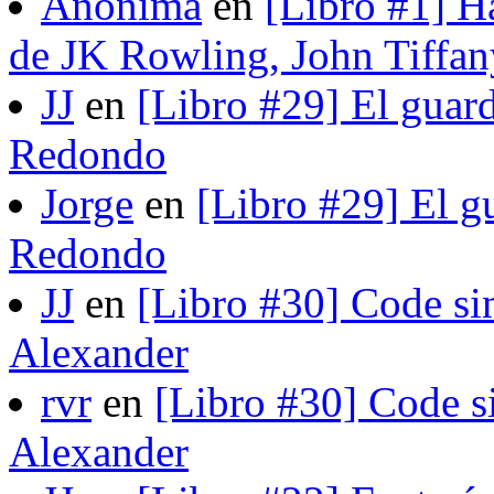
Anonima
en
[Libro #1] H
de JK Rowling, John Tiffan
JJ
en
[Libro #29] El guard
Redondo
Jorge
en
[Libro #29] El gu
Redondo
JJ
en
[Libro #30] Code si
Alexander
rvr
en
[Libro #30] Code s
Alexander