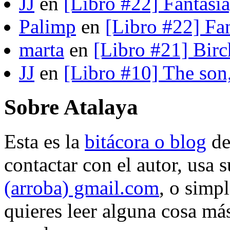
JJ
en
[Libro #22] Fantasí
Palimp
en
[Libro #22] Fa
marta
en
[Libro #21] Bir
JJ
en
[Libro #10] The son
Sobre Atalaya
Esta es la
bitácora o blog
d
contactar con el autor, usa 
(arroba) gmail.com
, o simp
quieres leer alguna cosa más