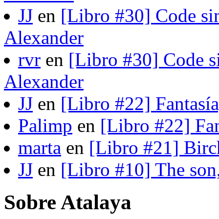
JJ
en
[Libro #30] Code si
Alexander
rvr
en
[Libro #30] Code s
Alexander
JJ
en
[Libro #22] Fantasí
Palimp
en
[Libro #22] Fa
marta
en
[Libro #21] Bir
JJ
en
[Libro #10] The son
Sobre Atalaya