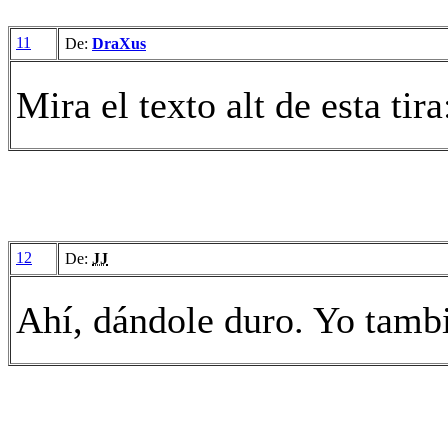
11
De:
DraXus
Mira el texto alt de esta tir
12
De:
JJ
Ahí, dándole duro. Yo tambi