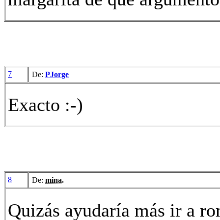
7
De:
PJorge
Exacto :-)
8
De:
mina.
Quizás ayudaría más ir a rom