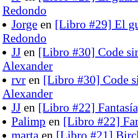
Redondo
Jorge
en
[Libro #29] El gu
Redondo
JJ
en
[Libro #30] Code si
Alexander
rvr
en
[Libro #30] Code s
Alexander
JJ
en
[Libro #22] Fantasí
Palimp
en
[Libro #22] Fa
marta
en
[Libro #21] Bir