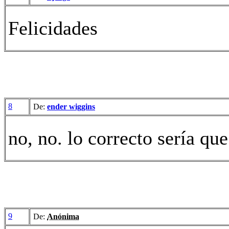
Felicidades
8
De:
ender wiggins
no, no. lo correcto sería qu
9
De:
Anónima