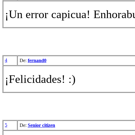
¡Un error capicua! Enhorab
4
De:
fernand0
¡Felicidades! :)
5
De:
Senior citizen