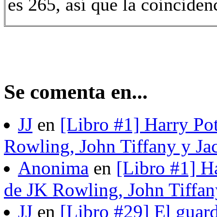
es 265, así que la coinciden
Se comenta en...
JJ
en
[Libro #1] Harry Pot
Rowling, John Tiffany y Ja
Anonima
en
[Libro #1] H
de JK Rowling, John Tiffan
JJ
en
[Libro #29] El guard