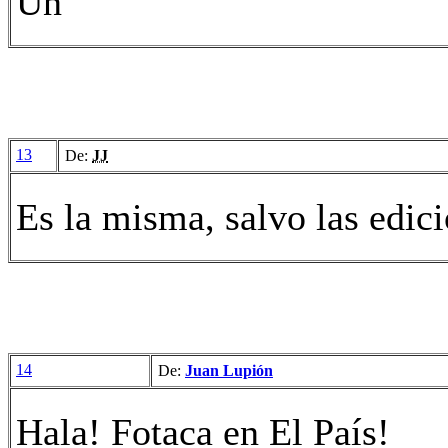
Un
13
De:
JJ
Es la misma, salvo las edic
14
De:
Juan Lupión
Hala! Fotaca en El País!