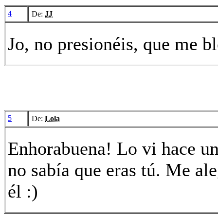
4
De:
JJ
Jo, no presionéis, que me b
5
De:
Lola
Enhorabuena! Lo vi hace un 
no sabía que eras tú. Me al
él :)