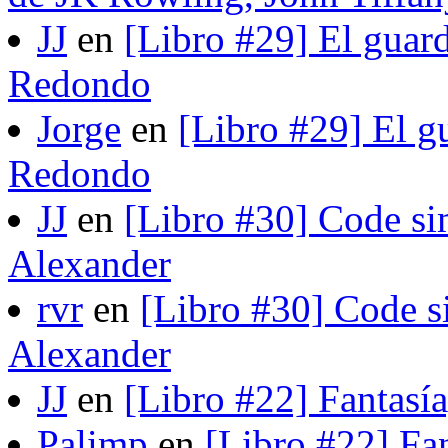
JJ
en
[Libro #29] El guard
Redondo
Jorge
en
[Libro #29] El gu
Redondo
JJ
en
[Libro #30] Code si
Alexander
rvr
en
[Libro #30] Code s
Alexander
JJ
en
[Libro #22] Fantasí
Palimp
en
[Libro #22] Fa