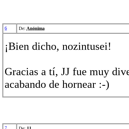
6
De:
Anónima
¡Bien dicho, nozintusei!
Gracias a tí, JJ fue muy div
acabando de hornear :-)
7
De:
JJ