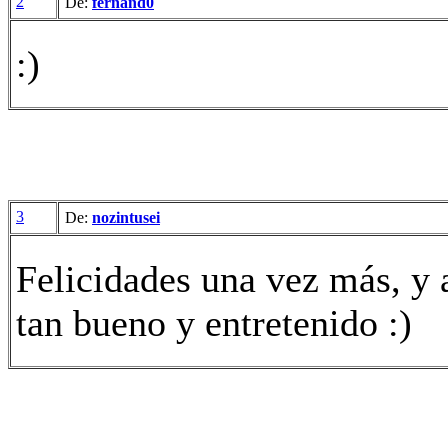
2
De:
fernand0
:)
3
De:
nozintusei
Felicidades una vez más, y a
tan bueno y entretenido :)