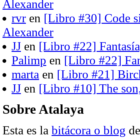
Alexander
rvr
en
[Libro #30] Code s
Alexander
JJ
en
[Libro #22] Fantasí
Palimp
en
[Libro #22] Fa
marta
en
[Libro #21] Bir
JJ
en
[Libro #10] The son
Sobre Atalaya
Esta es la
bitácora o blog
d