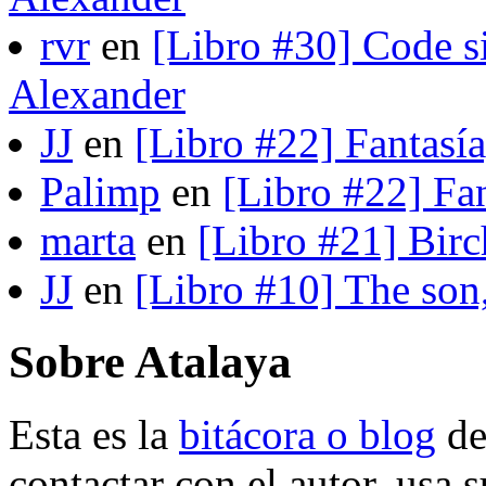
rvr
en
[Libro #30] Code s
Alexander
JJ
en
[Libro #22] Fantasí
Palimp
en
[Libro #22] Fa
marta
en
[Libro #21] Bir
JJ
en
[Libro #10] The son
Sobre Atalaya
Esta es la
bitácora o blog
d
contactar con el autor, usa 