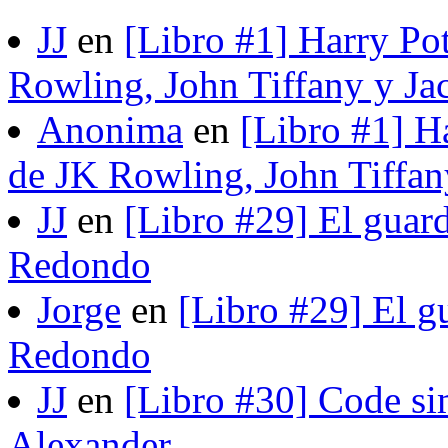
JJ
en
[Libro #1] Harry Pot
Rowling, John Tiffany y Ja
Anonima
en
[Libro #1] H
de JK Rowling, John Tiffan
JJ
en
[Libro #29] El guard
Redondo
Jorge
en
[Libro #29] El gu
Redondo
JJ
en
[Libro #30] Code si
Alexander