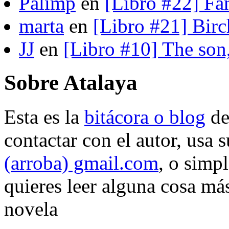
Palimp
en
[Libro #22] Fa
marta
en
[Libro #21] Bir
JJ
en
[Libro #10] The son
Sobre Atalaya
Esta es la
bitácora o blog
d
contactar con el autor, usa 
(arroba) gmail.com
, o simp
quieres leer alguna cosa más
novela