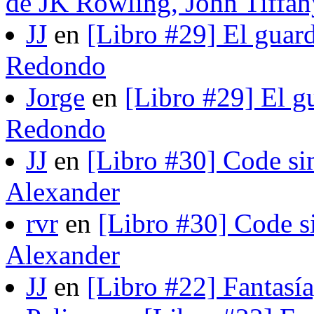
de JK Rowling, John Tiffan
JJ
en
[Libro #29] El guard
Redondo
Jorge
en
[Libro #29] El gu
Redondo
JJ
en
[Libro #30] Code si
Alexander
rvr
en
[Libro #30] Code s
Alexander
JJ
en
[Libro #22] Fantasí