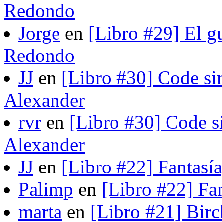
Redondo
Jorge
en
[Libro #29] El gu
Redondo
JJ
en
[Libro #30] Code si
Alexander
rvr
en
[Libro #30] Code s
Alexander
JJ
en
[Libro #22] Fantasí
Palimp
en
[Libro #22] Fa
marta
en
[Libro #21] Bir