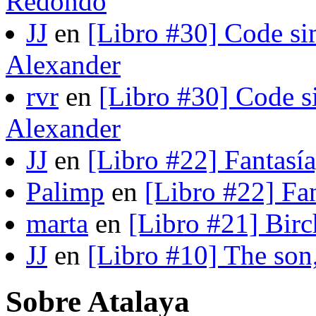
Redondo
JJ
en
[Libro #30] Code si
Alexander
rvr
en
[Libro #30] Code s
Alexander
JJ
en
[Libro #22] Fantasí
Palimp
en
[Libro #22] Fa
marta
en
[Libro #21] Bir
JJ
en
[Libro #10] The son
Sobre Atalaya