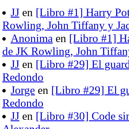
JJ
en
[Libro #1] Harry Pot
Rowling, John Tiffany y Ja
Anonima
en
[Libro #1] H
de JK Rowling, John Tiffan
JJ
en
[Libro #29] El guard
Redondo
Jorge
en
[Libro #29] El gu
Redondo
JJ
en
[Libro #30] Code si
Alexander