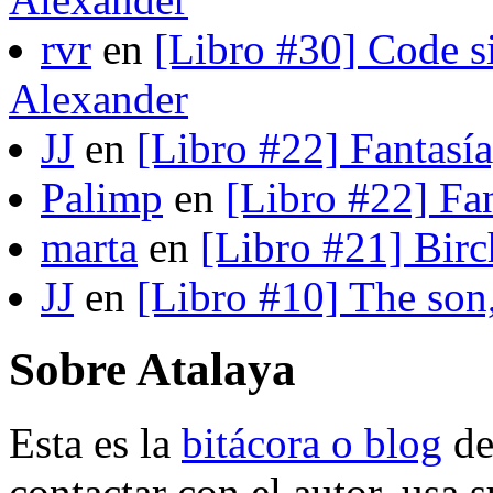
rvr
en
[Libro #30] Code s
Alexander
JJ
en
[Libro #22] Fantasí
Palimp
en
[Libro #22] Fa
marta
en
[Libro #21] Bir
JJ
en
[Libro #10] The son
Sobre Atalaya
Esta es la
bitácora o blog
d
contactar con el autor, usa 