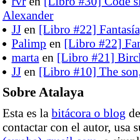
rvr
en
[Libro #30] Code s
Alexander
JJ
en
[Libro #22] Fantasí
Palimp
en
[Libro #22] Fa
marta
en
[Libro #21] Bir
JJ
en
[Libro #10] The son
Sobre Atalaya
Esta es la
bitácora o blog
d
contactar con el autor, usa 