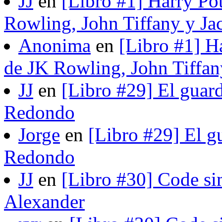
JJ
en
[Libro #1] Harry Pot
Rowling, John Tiffany y Ja
Anonima
en
[Libro #1] H
de JK Rowling, John Tiffan
JJ
en
[Libro #29] El guard
Redondo
Jorge
en
[Libro #29] El gu
Redondo
JJ
en
[Libro #30] Code si
Alexander