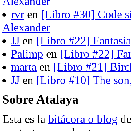
Alexander
rvr
en
[Libro #30] Code s
Alexander
JJ
en
[Libro #22] Fantasí
Palimp
en
[Libro #22] Fa
marta
en
[Libro #21] Bir
JJ
en
[Libro #10] The son
Sobre Atalaya
Esta es la
bitácora o blog
d