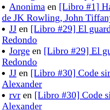
Anonima
en
[Libro #1] H
de JK Rowling, John Tiffan
JJ
en
[Libro #29] El guard
Redondo
Jorge
en
[Libro #29] El gu
Redondo
JJ
en
[Libro #30] Code si
Alexander
rvr
en
[Libro #30] Code s
Alexander