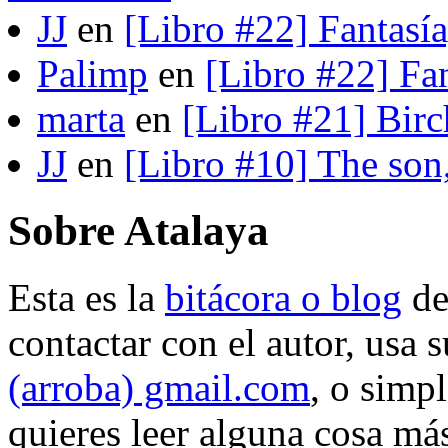
JJ
en
[Libro #22] Fantasí
Palimp
en
[Libro #22] Fa
marta
en
[Libro #21] Bir
JJ
en
[Libro #10] The son
Sobre Atalaya
Esta es la
bitácora o blog
d
contactar con el autor, usa 
(arroba) gmail.com
, o simp
quieres leer alguna cosa más