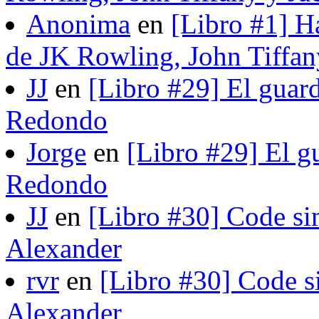
Anonima
en
[Libro #1] H
de JK Rowling, John Tiffan
JJ
en
[Libro #29] El guard
Redondo
Jorge
en
[Libro #29] El gu
Redondo
JJ
en
[Libro #30] Code si
Alexander
rvr
en
[Libro #30] Code s
Alexander