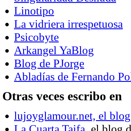
Linotipo
La vidriera irrespetuosa
Psicobyte
Arkangel YaBlog
Blog de PJorge
Abladías de Fernando Po
Otras veces escribo en
lujoyglamour.net, el blog
La Cuarta Taifa
, el blog 