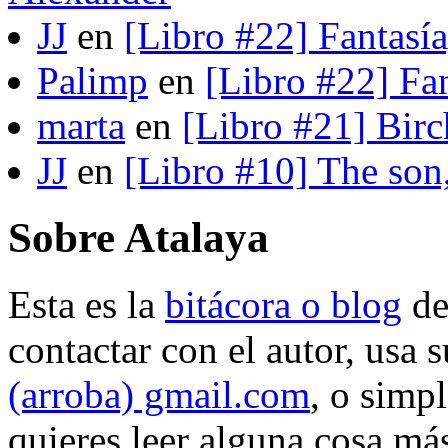
JJ
en
[Libro #22] Fantasí
Palimp
en
[Libro #22] Fa
marta
en
[Libro #21] Bir
JJ
en
[Libro #10] The son
Sobre Atalaya
Esta es la
bitácora o blog
d
contactar con el autor, usa 
(arroba) gmail.com
, o simp
quieres leer alguna cosa más