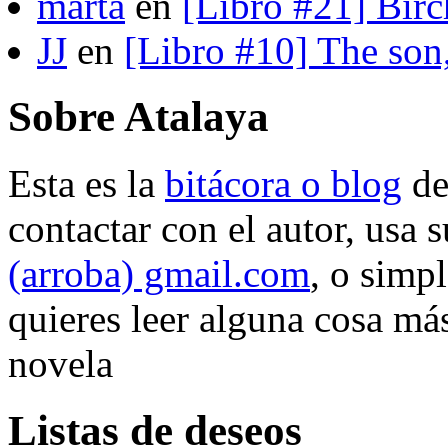
marta
en
[Libro #21] Bir
JJ
en
[Libro #10] The son
Sobre Atalaya
Esta es la
bitácora o blog
d
contactar con el autor, usa 
(arroba) gmail.com
, o simp
quieres leer alguna cosa más
novela
Listas de deseos