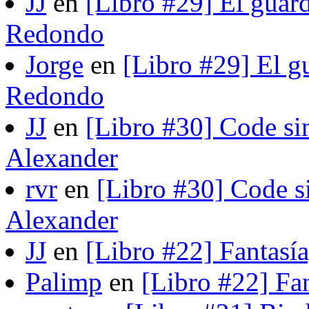
JJ
en
[Libro #29] El guard
Redondo
Jorge
en
[Libro #29] El gu
Redondo
JJ
en
[Libro #30] Code si
Alexander
rvr
en
[Libro #30] Code s
Alexander
JJ
en
[Libro #22] Fantasí
Palimp
en
[Libro #22] Fa