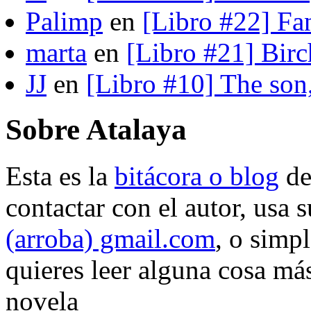
Palimp
en
[Libro #22] Fa
marta
en
[Libro #21] Bir
JJ
en
[Libro #10] The son
Sobre Atalaya
Esta es la
bitácora o blog
d
contactar con el autor, usa 
(arroba) gmail.com
, o simp
quieres leer alguna cosa más
novela