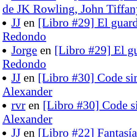
de JK Rowling, John Tiffan
JJ
en
[Libro #29] El guard
Redondo
Jorge
en
[Libro #29] El gu
Redondo
JJ
en
[Libro #30] Code si
Alexander
rvr
en
[Libro #30] Code s
Alexander
JJ
en
[Libro #22] Fantasí