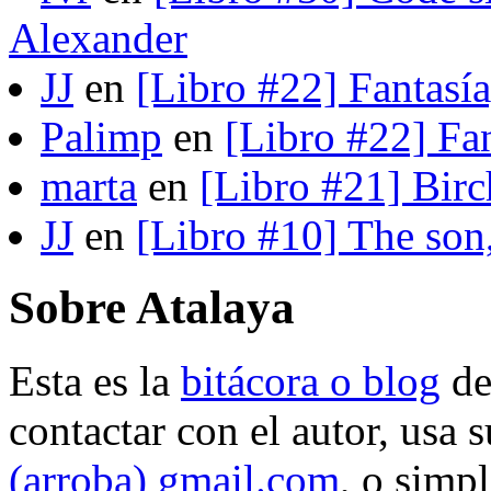
Alexander
JJ
en
[Libro #22] Fantasí
Palimp
en
[Libro #22] Fa
marta
en
[Libro #21] Bir
JJ
en
[Libro #10] The son
Sobre Atalaya
Esta es la
bitácora o blog
d
contactar con el autor, usa 
(arroba) gmail.com
, o simp