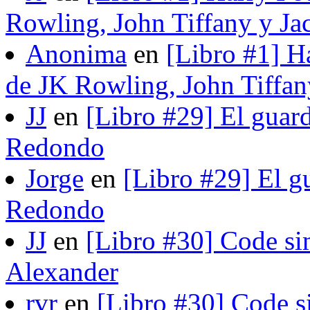
Rowling, John Tiffany y Ja
Anonima
en
[Libro #1] H
de JK Rowling, John Tiffan
JJ
en
[Libro #29] El guard
Redondo
Jorge
en
[Libro #29] El gu
Redondo
JJ
en
[Libro #30] Code si
Alexander
rvr
en
[Libro #30] Code s