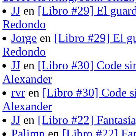
JJ
en
[Libro #29] El guard
Redondo
Jorge
en
[Libro #29] El gu
Redondo
JJ
en
[Libro #30] Code si
Alexander
rvr
en
[Libro #30] Code s
Alexander
JJ
en
[Libro #22] Fantasí
Palimp
en
[Libro #22] Fa