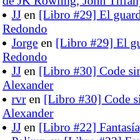
de JK Rowling, John Tiffan
JJ
en
[Libro #29] El guard
Redondo
Jorge
en
[Libro #29] El gu
Redondo
JJ
en
[Libro #30] Code si
Alexander
rvr
en
[Libro #30] Code s
Alexander
JJ
en
[Libro #22] Fantasí