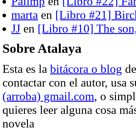
Palimp
en
[Libro #22] Fa
marta
en
[Libro #21] Bir
JJ
en
[Libro #10] The son
Sobre Atalaya
Esta es la
bitácora o blog
d
contactar con el autor, usa 
(arroba) gmail.com
, o simp
quieres leer alguna cosa más
novela