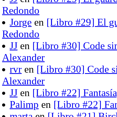
Redondo
Jorge
en
[Libro #29] El gu
Redondo
JJ
en
[Libro #30] Code si
Alexander
rvr
en
[Libro #30] Code s
Alexander
JJ
en
[Libro #22] Fantasí
Palimp
en
[Libro #22] Fa
marta
en
[Libro #21] Bir